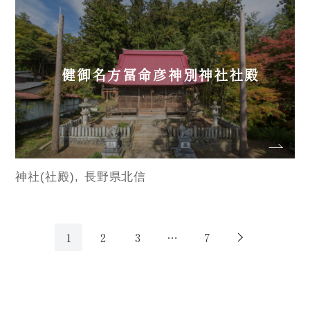
健御名方冨命彦神別神社社殿
神社(社殿)
長野県北信
1
2
3
…
7
次へ