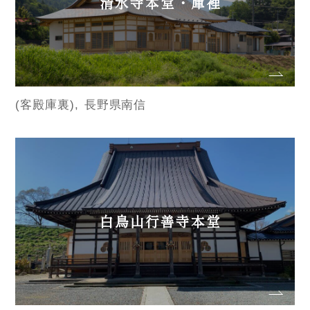
清水寺本堂・庫裡
(客殿庫裏)
長野県南信
白鳥山行善寺本堂