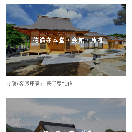
徳満寺本堂・会館・庫裡
寺院(客殿庫裏)
長野県北信