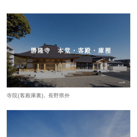
勝隆寺 本堂・客殿・庫裡
寺院(客殿庫裏)
長野県外