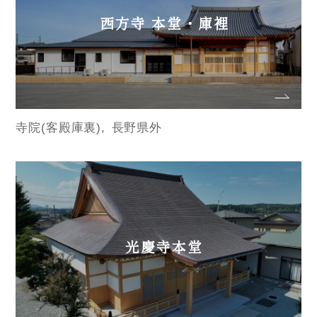
西方寺 本堂・庫裡
寺院(客殿庫裏)
長野県外
光慶寺本堂