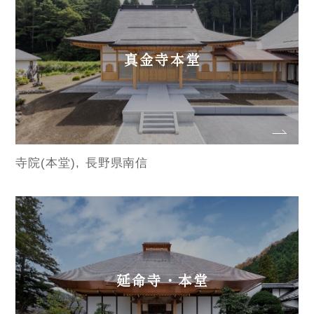
真金寺本堂
寺院(本堂)
長野県南信
延命寺・本堂