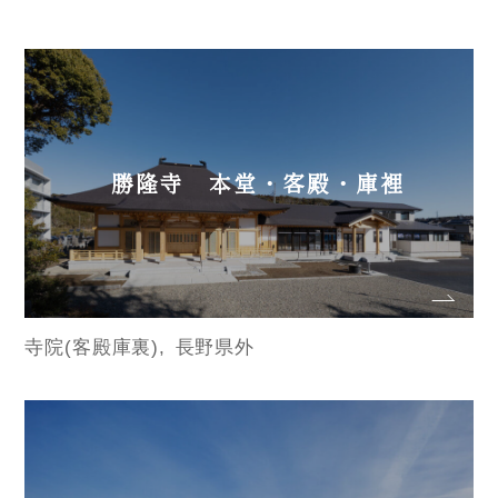
勝隆寺 本堂・客殿・庫裡
寺院(客殿庫裏)
長野県外