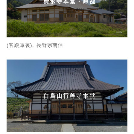
清水寺本堂・庫裡
(客殿庫裏)
長野県南信
白鳥山行善寺本堂