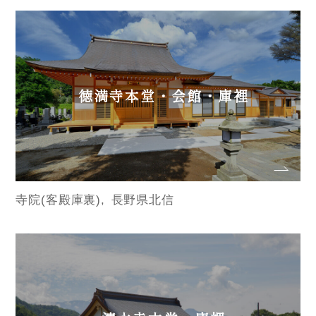
徳満寺本堂・会館・庫裡
寺院(客殿庫裏)
長野県北信