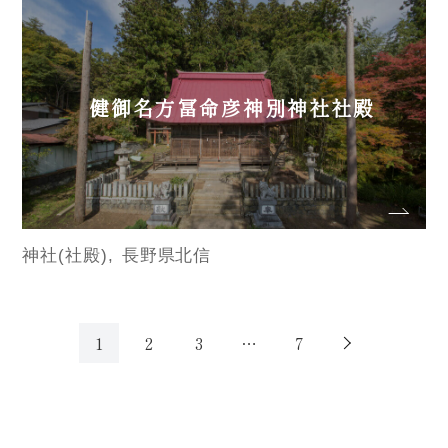
健御名方冨命彦神別神社社殿
神社(社殿)
長野県北信
1
2
3
…
7
次へ