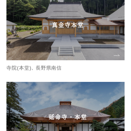
真金寺本堂
寺院(本堂)
長野県南信
延命寺・本堂