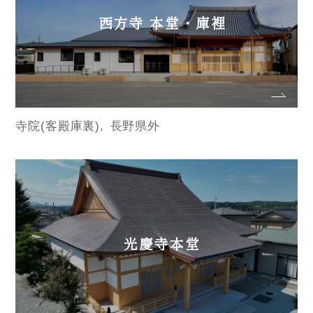
西方寺 本堂・庫裡
寺院(客殿庫裏)
長野県外
光慶寺本堂