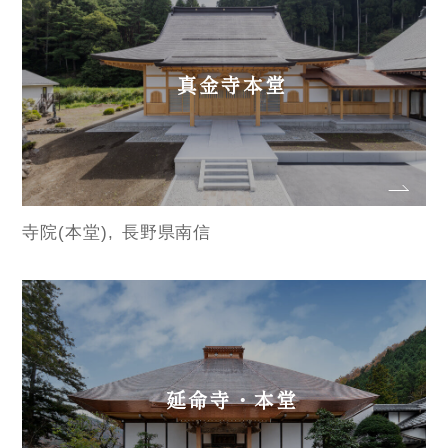
真金寺本堂
寺院(本堂)
長野県南信
延命寺・本堂