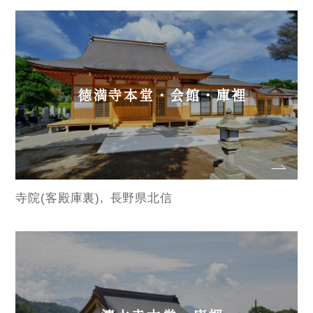
徳満寺本堂・会館・庫裡
寺院(客殿庫裏)
長野県北信