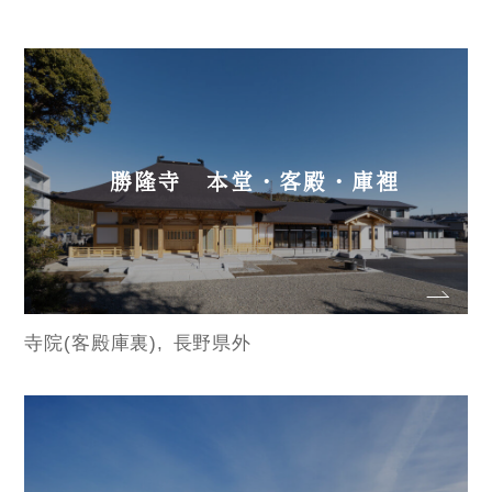
勝隆寺 本堂・客殿・庫裡
寺院(客殿庫裏)
長野県外