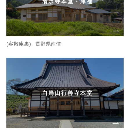
清水寺本堂・庫裡
(客殿庫裏)
長野県南信
白鳥山行善寺本堂