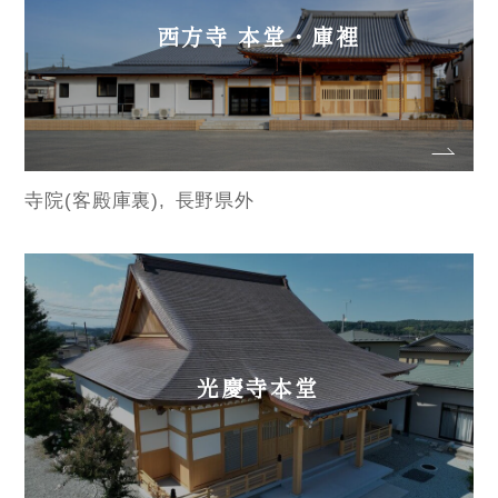
西方寺 本堂・庫裡
寺院(客殿庫裏)
長野県外
光慶寺本堂