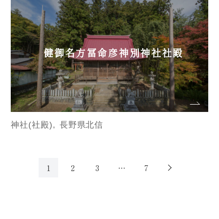
健御名方冨命彦神別神社社殿
神社(社殿)
長野県北信
1
2
3
…
7
次へ